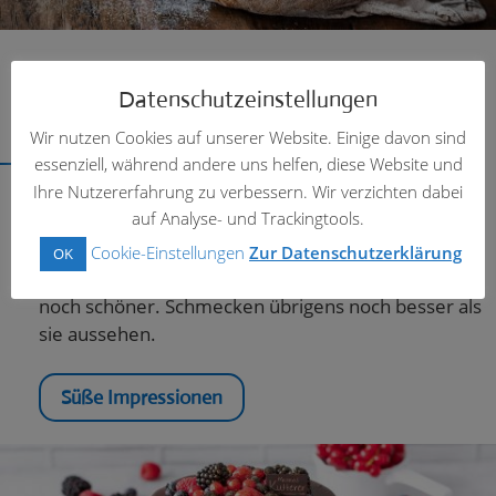
Datenschutzeinstellungen
SORTIMENT
Wir nutzen Cookies auf unserer Website. Einige davon sind
essenziell, während andere uns helfen, diese Website und
Ihre Nutzererfahrung zu verbessern. Wir verzichten dabei
Das Leben ist schön.
auf Analyse- und Trackingtools.
Cookie-Einstellungen
Zur Datenschutzerklärung
OK
Mit unseren leckeren Kunstwerken wird jeder Tag
noch schöner. Schmecken übrigens noch besser als
sie aussehen.
Süße Impressionen